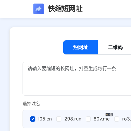
快缩短网址
短网址
二维码
选择域名
l05.cn
298.run
80v.me
ro3