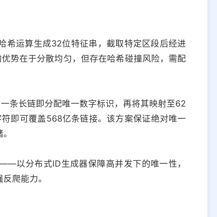
经哈希运算生成32位特征串，截取特定区段后经进
的优势在于分散均匀，但存在哈希碰撞风险，需配
ng 一条长链即分配唯一数字标识，再将其映射至62
位字符即可覆盖568亿条链接。该方案保证绝对唯一
储。
——以分布式ID生成器保障高并发下的唯一性，
强反爬能力。