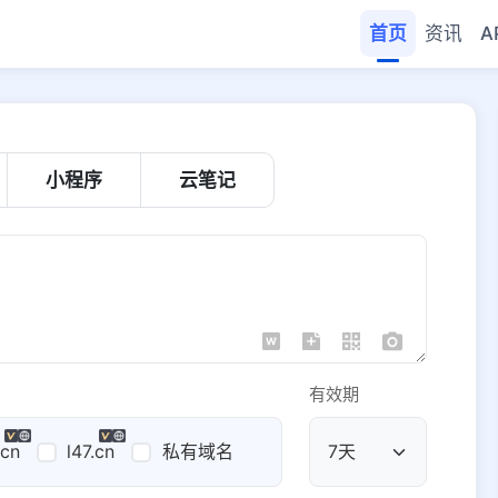
首页
资讯
A
小程序
云笔记
有效期
.cn
l47.cn
私有域名
公共域名
域名