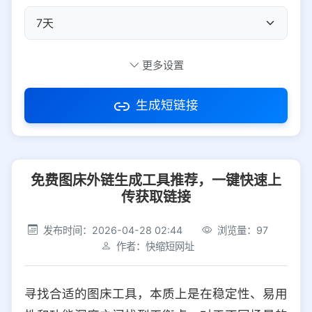
自定义短码
更多设置
生成短链接
访问密码
免费图床外链生成工具推荐，一键快速上
防红设置
推荐
传获取链接
社交平台
电商平台
发布时间：2026-04-28 02:44
浏览量：97
作者：快缩短网址
选择防红平台类型，避免链接被拦截
平台设置
寻找合适的图床工具，本质上是在稳定性、易用
iOS
Android
PC
其他