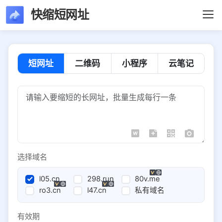
快缩短网址
短网址
二维码
小程序
云笔记
选择域名
l05.cn
298.run
80v.me
ro3.cn
l47.cn
私有域名
有效期