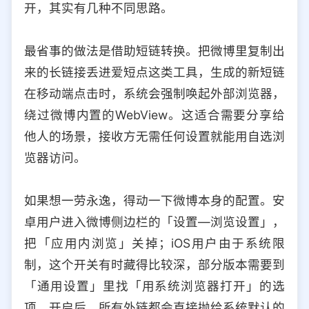
开，其实有几种不同思路。
选择允许访问的平台类型
最省事的做法是借助短链转换。把微博里复制出
来的长链接丢进爱短点这类工具，生成的新短链
在移动端点击时，系统会强制唤起外部浏览器，
绕过微博内置的WebView。这适合需要分享给
他人的场景，接收方无需任何设置就能用自选浏
览器访问。
如果想一劳永逸，得动一下微博本身的配置。安
卓用户进入微博侧边栏的「设置—浏览设置」，
把「应用内浏览」关掉；iOS用户由于系统限
制，这个开关有时藏得比较深，部分版本需要到
「通用设置」里找「用系统浏览器打开」的选
项。开启后，所有外链都会直接抛给系统默认的