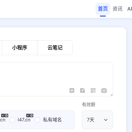
首页
资讯
A
小程序
云笔记
有效期
.cn
l47.cn
私有域名
公共域名
域名