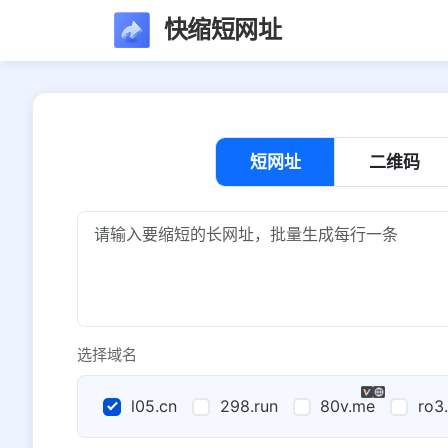
快缩短网址
短网址
二维码
选择域名
l05.cn
298.run
80v.me
ro3