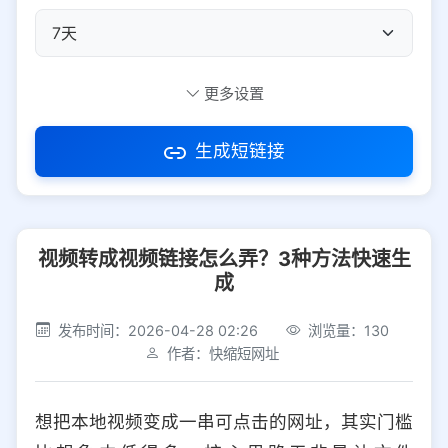
自定义短码
更多设置
生成短链接
访问密码
视频转成视频链接怎么弄？3种方法快速生
防红设置
推荐
成
社交平台
电商平台
发布时间：2026-04-28 02:26
浏览量：130
作者：快缩短网址
选择防红平台类型，避免链接被拦截
平台设置
想把本地视频变成一串可点击的网址，其实门槛
iOS
Android
PC
其他