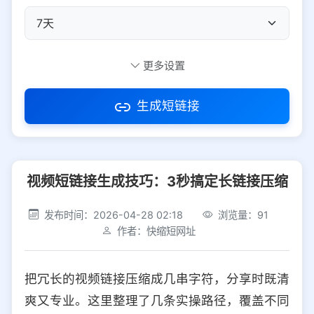
自定义短码
更多设置
生成短链接
访问密码
视频短链接生成技巧：3秒搞定长链接压缩
防红设置
推荐
发布时间：2026-04-28 02:18
浏览量：91
社交平台
电商平台
作者：快缩短网址
选择防红平台类型，避免链接被拦截
平台设置
把冗长的视频链接压缩成几串字符，分享时既清
iOS
Android
PC
其他
爽又专业。这里整理了几条实操路径，覆盖不同