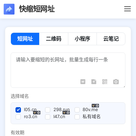
快缩短网址
短网址
二维码
小程序
云笔记
选择域名
l05.cn
298.run
80v.me
ro3.cn
l47.cn
私有域名
有效期