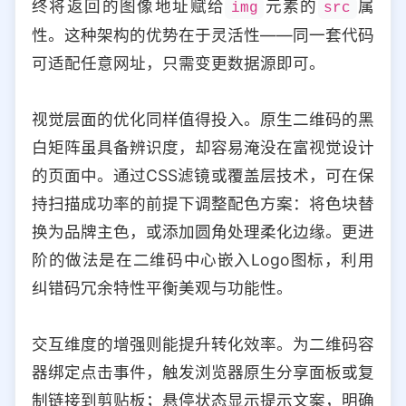
终将返回的图像地址赋给
元素的
属
img
src
性。这种架构的优势在于灵活性——同一套代码
可适配任意网址，只需变更数据源即可。
视觉层面的优化同样值得投入。原生二维码的黑
白矩阵虽具备辨识度，却容易淹没在富视觉设计
的页面中。通过CSS滤镜或覆盖层技术，可在保
持扫描成功率的前提下调整配色方案：将色块替
换为品牌主色，或添加圆角处理柔化边缘。更进
阶的做法是在二维码中心嵌入Logo图标，利用
纠错码冗余特性平衡美观与功能性。
交互维度的增强则能提升转化效率。为二维码容
器绑定点击事件，触发浏览器原生分享面板或复
制链接到剪贴板；悬停状态显示提示文案，明确