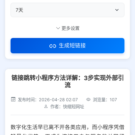
自定义短码
更多设置
生成短链接
访问密码
链接跳转小程序方法详解：3步实现外部引
防红设置
推荐
流
社交平台
电商平台
发布时间：2026-04-28 02:07
浏览量：107
作者：快缩短网址
选择防红平台类型，避免链接被拦截
平台设置
数字化生活早已离不开各类应用，而小程序凭借
iOS
Android
PC
其他