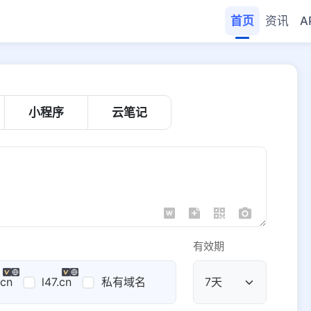
首页
资讯
A
小程序
云笔记
有效期
.cn
l47.cn
私有域名
公共域名
域名