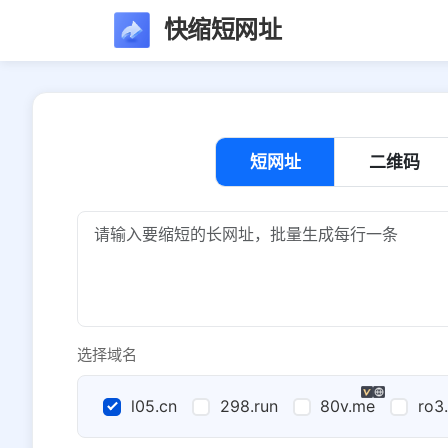
快缩短网址
短网址
二维码
选择域名
l05.cn
298.run
80v.me
ro3