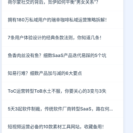
荷尔蒙社交的背后，觅伊如何平衡“男女关系”？
拥有180万私域用户的瑞幸咖啡私域运营策略拆解！
7条用户体验设计的经典条款法则，你知道几条！
鱼香肉丝没有鱼？细数SaaS产品迭代易踩的5个坑
知易行难？细数产品加与减的6大要点
ToC运营转型ToB水土不服，你要关心的3变与3失
5天3起软件制裁，传统软件厂商转型SaaS，路在何方？
短视频运营必备的10款素材工具网站，收藏备用！