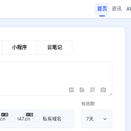
首页
资讯
A
小程序
云笔记
有效期
.cn
l47.cn
私有域名
公共域名
域名