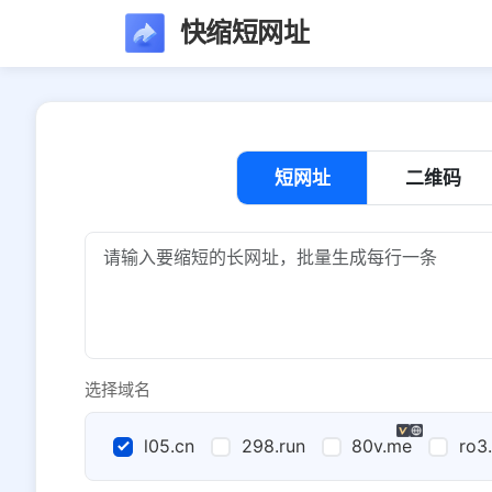
快缩短网址
短网址
二维码
选择域名
l05.cn
298.run
80v.me
ro3