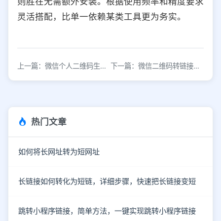
则胜在无需额外安装。根据使用频率和精度要求
灵活搭配，比单一依赖某类工具更为务实。
上一篇：微信个人二维码生成链接方法详解
下一篇：微信二维码转链接网址方法详解，一键生成永久有效链接
热门文章
如何将长网址转为短网址
长链接如何转化为短链，详细步骤，快速把长链接变短
跳转小程序链接，简单方法，一键实现跳转小程序链接