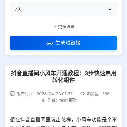
自定义短码
更多设置
生成短链接
访问密码
抖音直播间小风车开通教程：3步快速启用
防红设置
推荐
转化组件
社交平台
电商平台
发布时间：2026-04-28 01:37
浏览量：156
作者：快缩短网址
选择防红平台类型，避免链接被拦截
平台设置
想在抖音直播间里玩出花样，小风车功能是个不
iOS
Android
PC
其他