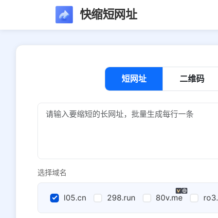
快缩短网址
短网址
二维码
选择域名
l05.cn
298.run
80v.me
ro3