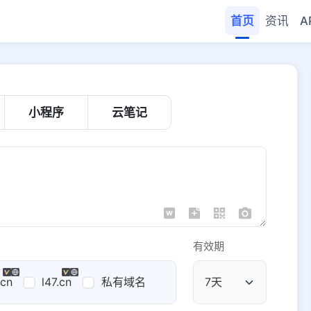
首页
资讯
A
小程序
云笔记
有效期
.cn
l47.cn
私有域名
公共域名
域名