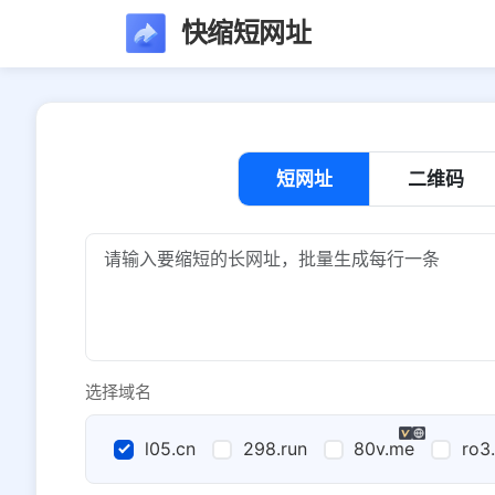
快缩短网址
短网址
二维码
选择域名
l05.cn
298.run
80v.me
ro3