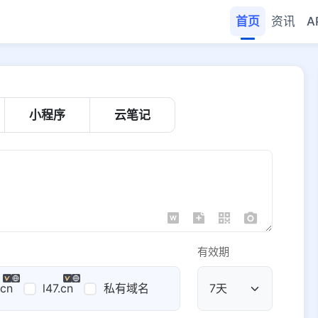
首页
资讯
A
小程序
云笔记
有效期
.cn
l47.cn
私有域名
公共域名
域名