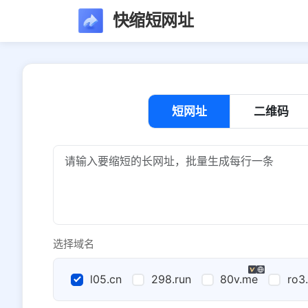
快缩短网址
短网址
二维码
选择域名
l05.cn
298.run
80v.me
ro3