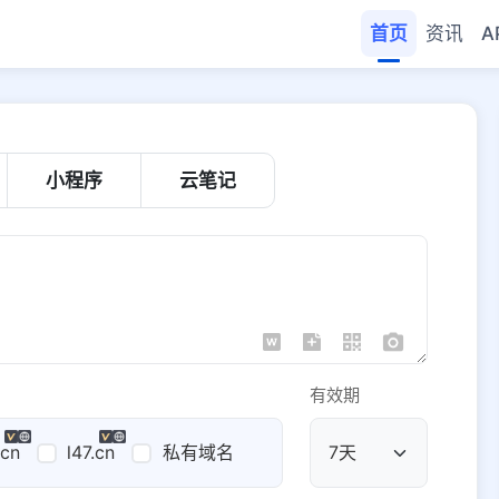
首页
资讯
A
小程序
云笔记
有效期
.cn
l47.cn
私有域名
公共域名
域名