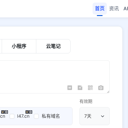
首页
资讯
A
小程序
云笔记
有效期
.cn
l47.cn
私有域名
公共域名
域名