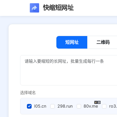
快缩短网址
短网址
二维码
选择域名
l05.cn
298.run
80v.me
ro3