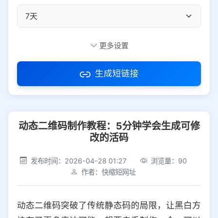
自定义短码
更多设置
生成短链接
访问密码
动态二维码制作教程：5分钟学会生成可修
防红设置
推荐
改的活码
社交平台
电商平台
发布时间：2026-04-28 01:27
浏览量：90
作者：快缩短网址
选择防红平台类型，避免链接被拦截
平台设置
动态二维码突破了传统静态码的局限，让黑白方
iOS
Android
PC
其他