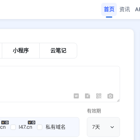
首页
资讯
A
小程序
云笔记
有效期
.cn
l47.cn
私有域名
公共域名
域名