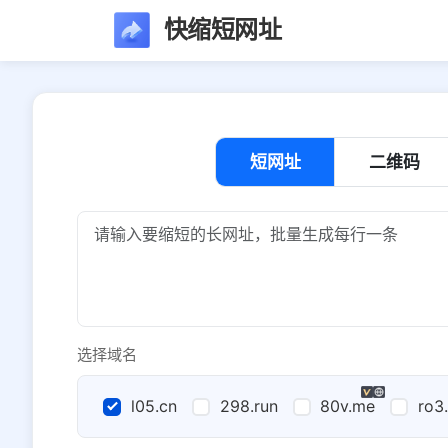
快缩短网址
短网址
二维码
选择域名
l05.cn
298.run
80v.me
ro3