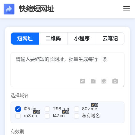
快缩短网址
短网址
二维码
小程序
云笔记
选择域名
l05.cn
298.run
80v.me
ro3.cn
l47.cn
私有域名
有效期