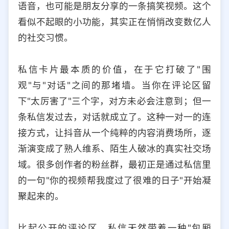
语音，也可能是朋友分享的一条搞笑视频。这个
选择允许访问的平台类型
看似不起眼的小功能，其实正在悄悄改变数亿人
的社交习惯。
私信卡片最本质的价值，在于它打破了"围
观"与"对话"之间的那堵墙。当你在评论区留
下"太厉害了"三个字，对方未必会注意到；但一
条私信发过去，对话就成立了。这种一对一的连
接方式，让抖音从一个纯粹的内容消费场所，逐
渐演变成了熟人维系、陌生人破冰的真实社交场
域。很多创作者的粉丝群，最初正是通过私信里
的一句"你的视频帮我度过了很难的日子"开始凝
聚起来的。
比起公开的评论区，私信天然带着一种"包厢