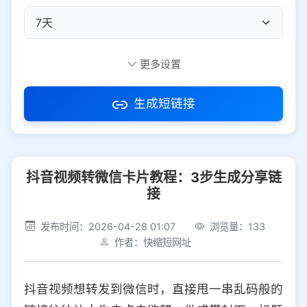
自定义短码
更多设置
生成短链接
访问密码
抖音视频转微信卡片教程：3步生成分享链
防红设置
推荐
接
社交平台
电商平台
发布时间：2026-04-28 01:07
浏览量：133
作者：快缩短网址
选择防红平台类型，避免链接被拦截
平台设置
抖音视频想转发到微信时，直接甩一串乱码般的
iOS
Android
PC
其他