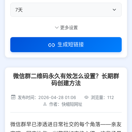
自定义短码
更多设置
生成短链接
访问密码
微信群二维码永久有效怎么设置？长期群
防红设置
推荐
码创建方法
社交平台
电商平台
发布时间：2026-04-28 01:06
浏览量：112
作者：快缩短网址
选择防红平台类型，避免链接被拦截
平台设置
微信群早已渗透进日常社交的每个角落——亲友
iOS
Android
PC
其他