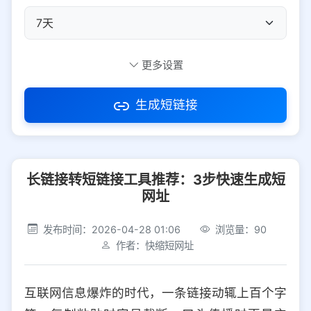
自定义短码
更多设置
生成短链接
访问密码
长链接转短链接工具推荐：3步快速生成短
防红设置
推荐
网址
社交平台
电商平台
发布时间：2026-04-28 01:06
浏览量：90
作者：快缩短网址
选择防红平台类型，避免链接被拦截
平台设置
互联网信息爆炸的时代，一条链接动辄上百个字
iOS
Android
PC
其他