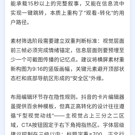
能承载15秒以上的完整叙事，又能在信息流中
选择允许访问的平台类型
实现一键跳转，本质上重构了"观看-转化"的用
户路径。
素材筛选阶段需要建立双重判断标准：视觉层面
前三帧必须完成情绪锚定，信息层面则要预埋至
少一个可截图传播的记忆点。建议将横屏素材重
新构图为9:16的竖版画幅，关键元素避开顶部状
态栏和底部导航区形成的"安全区"外缘。
布局编辑环节存在隐性规则。抖音的卡片编辑器
虽提供百余种模板，但真正高转化的设计往往遵
循"F型视觉动线"——主视觉占上三分之二区
域，CTA按钮固定于右下角拇指热区。字体层级
建议控制在三级以内：标题字重≥700，正文行