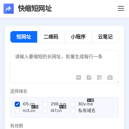
快缩短网址
短网址
二维码
小程序
云笔记
选择域名
l05.cn
298.run
80v.me
ro3.cn
l47.cn
私有域名
有效期