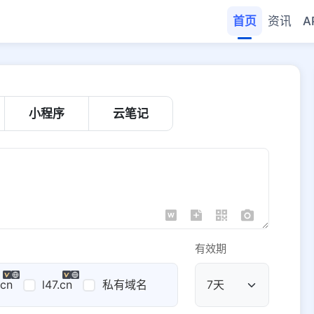
首页
资讯
A
小程序
云笔记
有效期
.cn
l47.cn
私有域名
公共域名
域名