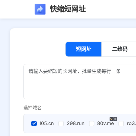
快缩短网址
短网址
二维码
选择域名
l05.cn
298.run
80v.me
ro3