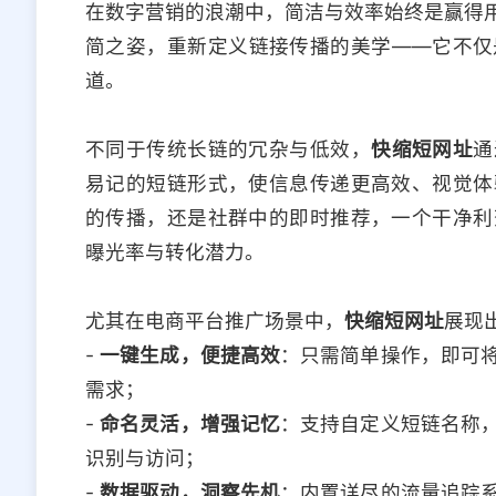
在数字营销的浪潮中，简洁与效率始终是赢得
简之姿，重新定义链接传播的美学——它不仅
道。
不同于传统长链的冗杂与低效，
快缩短网址
通
易记的短链形式，使信息传递更高效、视觉体
的传播，还是社群中的即时推荐，一个干净利
曝光率与转化潜力。
尤其在电商平台推广场景中，
快缩短网址
展现
-
一键生成，便捷高效
：只需简单操作，即可
需求；
-
命名灵活，增强记忆
：支持自定义短链名称
识别与访问；
-
数据驱动，洞察先机
：内置详尽的流量追踪