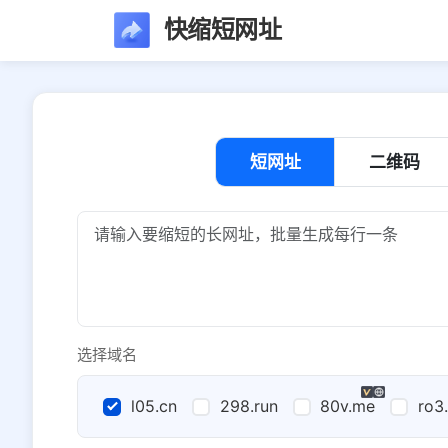
快缩短网址
短网址
二维码
选择域名
l05.cn
298.run
80v.me
ro3