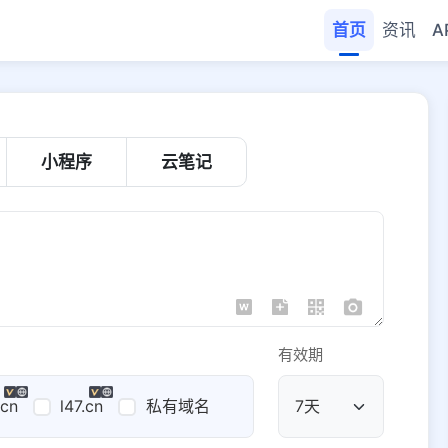
首页
资讯
A
小程序
云笔记
有效期
.cn
l47.cn
私有域名
公共域名
域名