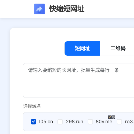
快缩短网址
短网址
二维码
选择域名
l05.cn
298.run
80v.me
ro3