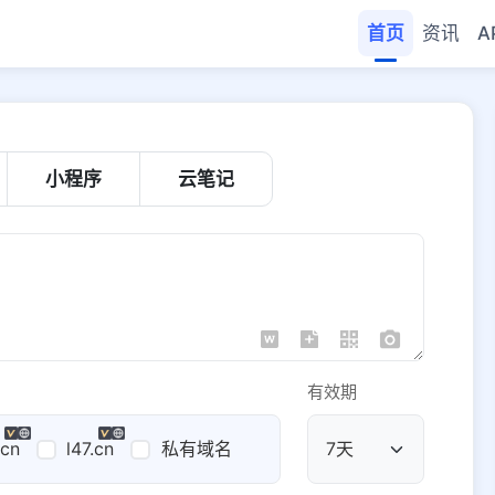
首页
资讯
A
小程序
云笔记
有效期
.cn
l47.cn
私有域名
公共域名
域名