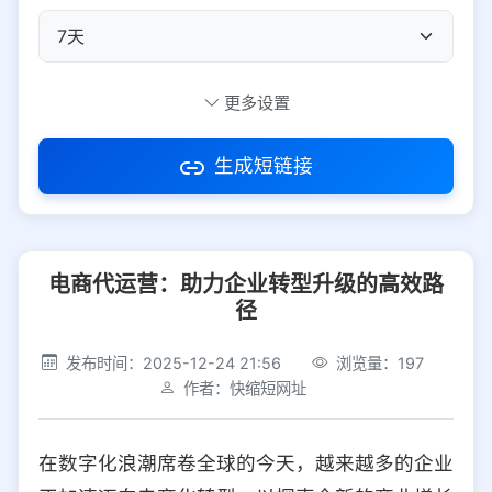
自定义短码
更多设置
生成短链接
访问密码
电商代运营：助力企业转型升级的高效路
防红设置
推荐
径
社交平台
电商平台
发布时间：2025-12-24 21:56
浏览量：197
作者：快缩短网址
选择防红平台类型，避免链接被拦截
平台设置
在数字化浪潮席卷全球的今天，越来越多的企业
iOS
Android
PC
其他