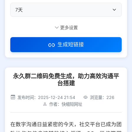
自定义短码
更多设置
生成短链接
访问密码
永久群二维码免费生成，助力高效沟通平
防红设置
推荐
台搭建
社交平台
电商平台
发布时间：2025-12-24 21:54
浏览量：226
作者：快缩短网址
选择防红平台类型，避免链接被拦截
平台设置
在数字沟通日益紧密的今天，社交平台已成为团
iOS
Android
PC
其他