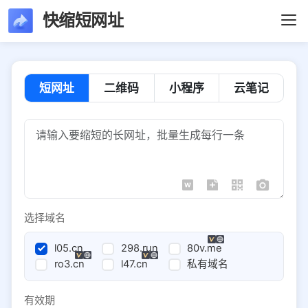
快缩短网址
短网址
二维码
小程序
云笔记
选择域名
l05.cn
298.run
80v.me
ro3.cn
l47.cn
私有域名
有效期