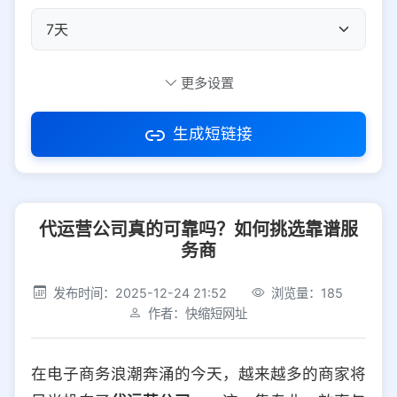
自定义短码
更多设置
生成短链接
访问密码
代运营公司真的可靠吗？如何挑选靠谱服
防红设置
推荐
务商
社交平台
电商平台
发布时间：2025-12-24 21:52
浏览量：185
作者：快缩短网址
选择防红平台类型，避免链接被拦截
平台设置
在电子商务浪潮奔涌的今天，越来越多的商家将
iOS
Android
PC
其他