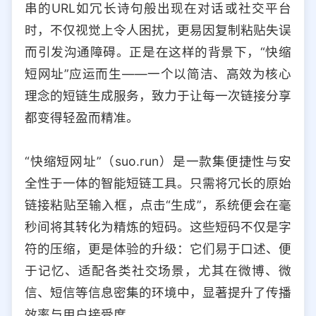
串的URL如冗长诗句般出现在对话或社交平台
选择允许访问的平台类型
时，不仅视觉上令人困扰，更易因复制粘贴失误
而引发沟通障碍。正是在这样的背景下，“快缩
短网址”应运而生——一个以简洁、高效为核心
理念的短链生成服务，致力于让每一次链接分享
都变得轻盈而精准。
“快缩短网址”（suo.run）是一款集便捷性与安
全性于一体的智能短链工具。只需将冗长的原始
链接粘贴至输入框，点击“生成”，系统便会在毫
秒间将其转化为精炼的短码。这些短码不仅是字
符的压缩，更是体验的升级：它们易于口述、便
于记忆、适配各类社交场景，尤其在微博、微
信、短信等信息密集的环境中，显著提升了传播
效率与用户接受度。