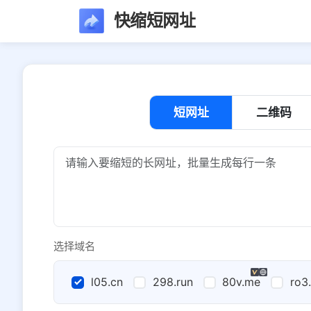
快缩短网址
短网址
二维码
选择域名
l05.cn
298.run
80v.me
ro3