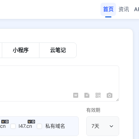
首页
资讯
A
小程序
云笔记
有效期
.cn
l47.cn
私有域名
公共域名
域名