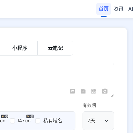
首页
资讯
A
小程序
云笔记
有效期
.cn
l47.cn
私有域名
公共域名
域名