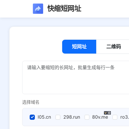
快缩短网址
短网址
二维码
选择域名
l05.cn
298.run
80v.me
ro3