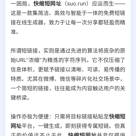
一困局，
快缩短网址
（suo.run）应运而生——
选择允许访问的平台类型
这是一款集简洁、高效与智能于一体的免费短链
接在线生成器，致力于让每一次分享都轻盈而精
准。
所谓短链接，实则是通过先进的算法将庞杂的原
始URL“浓缩”为精炼的字符序列。它不仅压缩了
信息体积，更赋予链接以清晰、可读、易传播的
特质。尤其在微博、微信等碎片化社交场景中，
一个简短的链接，往往能成为内容触达用户的关
键桥梁。
操作亦极为便捷：只需将目标链接粘贴至
快缩短
网址
平台，一键生成，即刻获得专属短链。但真
正的价值远不止于此。
快缩短网址
并非仅提供