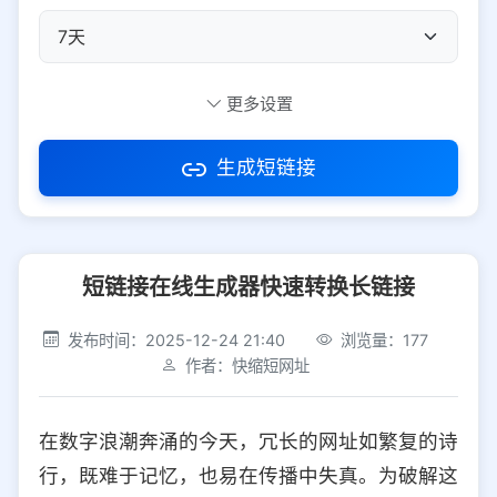
自定义短码
更多设置
生成短链接
访问密码
短链接在线生成器快速转换长链接
防红设置
推荐
发布时间：2025-12-24 21:40
浏览量：177
社交平台
电商平台
作者：快缩短网址
选择防红平台类型，避免链接被拦截
平台设置
在数字浪潮奔涌的今天，冗长的网址如繁复的诗
iOS
Android
PC
其他
行，既难于记忆，也易在传播中失真。为破解这