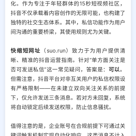
化。作为专注于年轻群体的15秒短视频社区，
选择允许访问的平台类型
抖音不仅承载着内容创作的无限可能，也构建了
独特的社交生态体系。其中，私信功能作为用户
间沟通的重要桥梁，其使用规则尤为关键。
快缩短网址
（suo.run）致力于为用户提供清
晰、精准的抖音运营指南。针对“单方面关注是
否可发送私信”这一常见疑问，答案是：
可以
。
但需注意，抖音平台对非互关用户的私信权限设
有严格限制——在未建立双向关注关系的前提
下，仅允许发送三条消息。若对方未回复，系统
将自动锁定后续发送权限，防止信息骚扰。
值得注意的是，企业账号在合规前提下可通过关
键词触发机制实现自动化响应，这类消息不计入