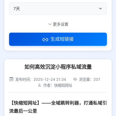
自定义短码
更多设置
生成短链接
访问密码
如何高效沉淀小程序私域流量
防红设置
推荐
发布时间：2025-12-24 21:34
浏览量：207
社交平台
电商平台
作者：快缩短网址
选择防红平台类型，避免链接被拦截
平台设置
【快缩短网址】——全域跳转利器，打通私域引
iOS
Android
PC
其他
流最后一公里