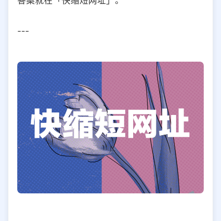
答案就在「快缩短网址」。
---