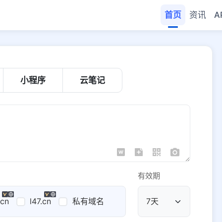
首页
资讯
A
小程序
云笔记
有效期
.cn
l47.cn
私有域名
公共域名
域名