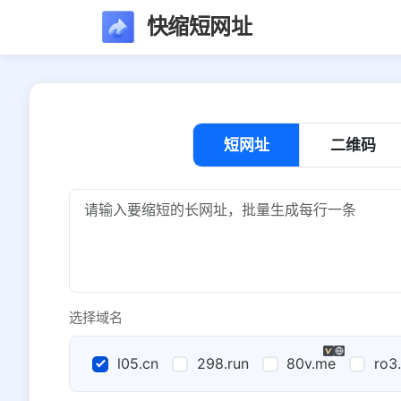
快缩短网址
短网址
二维码
选择域名
l05.cn
298.run
80v.me
ro3