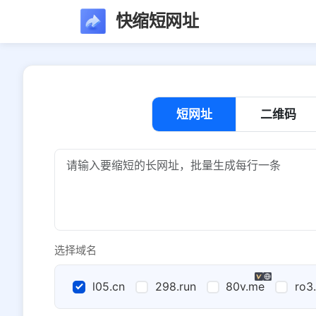
快缩短网址
短网址
二维码
选择域名
l05.cn
298.run
80v.me
ro3