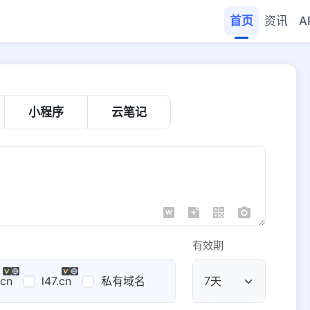
首页
资讯
A
小程序
云笔记
有效期
.cn
l47.cn
私有域名
公共域名
域名