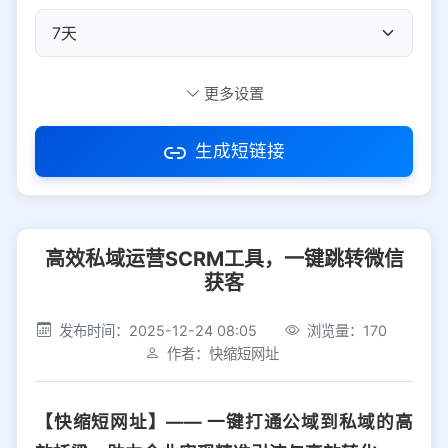
自定义短码
更多设置
生成短链接
访问密码
高效私域运营SCRM工具，一键跳转微信
防红设置
推荐
获客
社交平台
电商平台
发布时间：2025-12-24 08:05
浏览量：170
作者：快缩短网址
选择防红平台类型，避免链接被拦截
平台设置
【快缩短网址】—— 一键打通公域到私域的高
iOS
Android
PC
其他