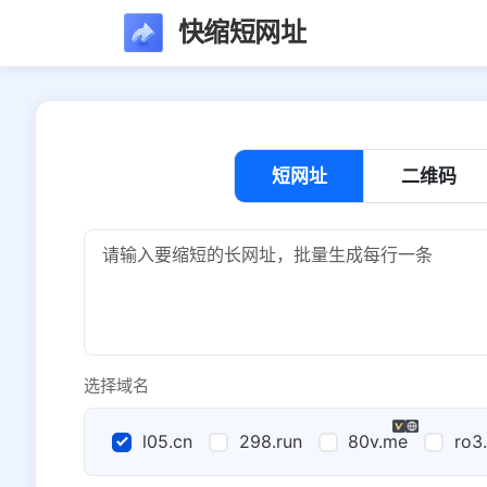
快缩短网址
短网址
二维码
选择域名
l05.cn
298.run
80v.me
ro3