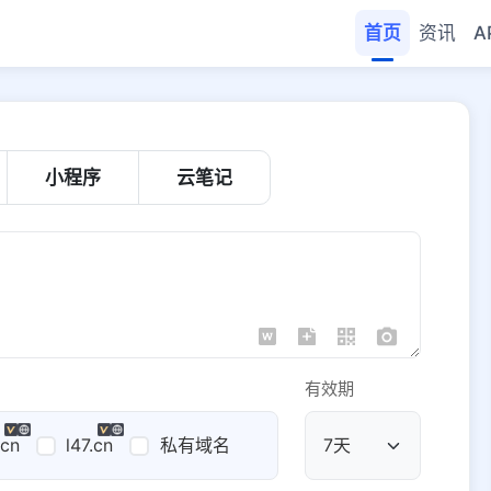
首页
资讯
A
小程序
云笔记
有效期
.cn
l47.cn
私有域名
公共域名
域名