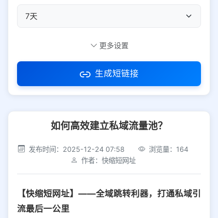
自定义短码
更多设置
生成短链接
访问密码
如何高效建立私域流量池？
防红设置
推荐
发布时间：2025-12-24 07:58
浏览量：164
社交平台
电商平台
作者：快缩短网址
选择防红平台类型，避免链接被拦截
平台设置
【快缩短网址】——全域跳转利器，打通私域引
iOS
Android
PC
其他
流最后一公里