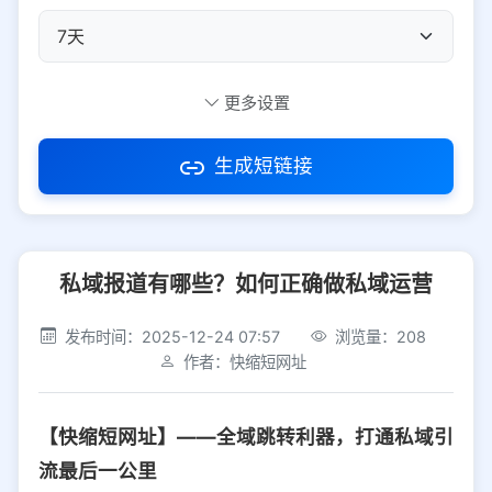
自定义短码
更多设置
生成短链接
访问密码
私域报道有哪些？如何正确做私域运营
防红设置
推荐
发布时间：2025-12-24 07:57
浏览量：208
社交平台
电商平台
作者：快缩短网址
选择防红平台类型，避免链接被拦截
平台设置
【快缩短网址】——全域跳转利器，打通私域引
iOS
Android
PC
其他
流最后一公里