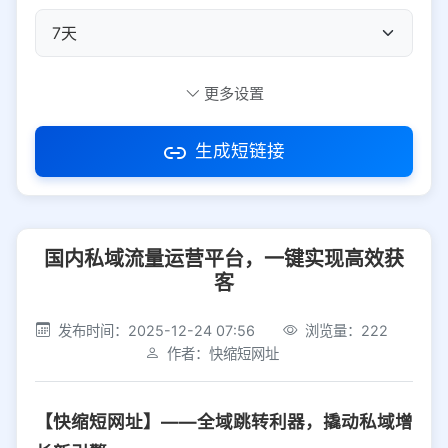
自定义短码
更多设置
生成短链接
访问密码
国内私域流量运营平台，一键实现高效获
防红设置
推荐
客
社交平台
电商平台
发布时间：2025-12-24 07:56
浏览量：222
作者：快缩短网址
选择防红平台类型，避免链接被拦截
平台设置
【快缩短网址】——全域跳转利器，撬动私域增
iOS
Android
PC
其他