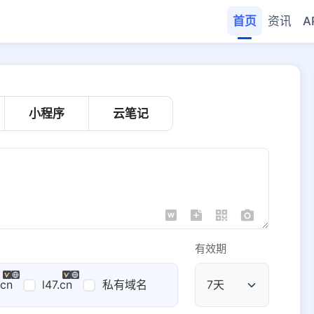
首页
资讯
A
小程序
云笔记
有效期
.cn
l47.cn
私有域名
公共域名
域名