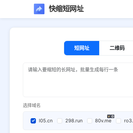
快缩短网址
短网址
二维码
选择域名
l05.cn
298.run
80v.me
ro3