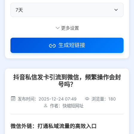
自定义短码
更多设置
生成短链接
访问密码
抖音私信发卡引流到微信，频繁操作会封
防红设置
推荐
号吗？
社交平台
电商平台
发布时间：2025-12-24 07:49
浏览量：180
作者：快缩短网址
选择防红平台类型，避免链接被拦截
平台设置
微信外链：打通私域流量的高效入口
iOS
Android
PC
其他