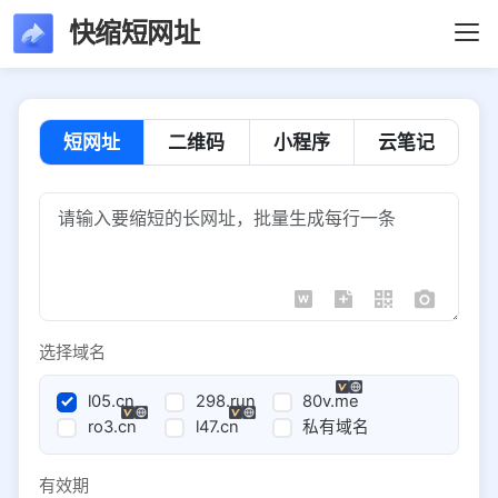
快缩短网址
短网址
二维码
小程序
云笔记
选择域名
l05.cn
298.run
80v.me
ro3.cn
l47.cn
私有域名
有效期