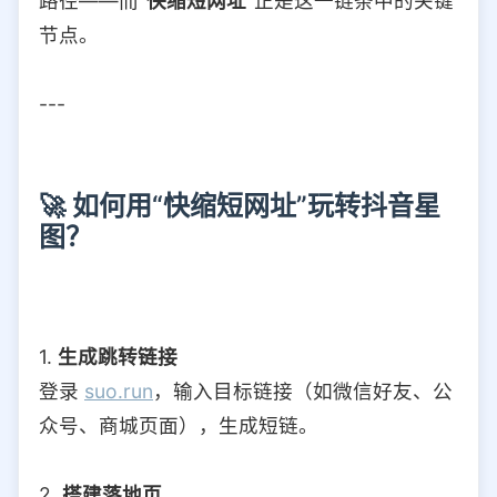
路径——而“
快缩短网址
”正是这一链条中的关键
节点。
---
🚀 如何用“快缩短网址”玩转抖音星
图？
1.
生成跳转链接
登录
suo.run
，输入目标链接（如微信好友、公
众号、商城页面），生成短链。
2.
搭建落地页