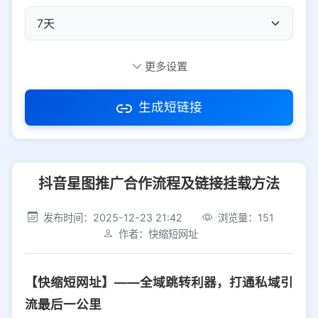
自定义短码
更多设置
生成短链接
访问密码
抖音星图推广合作流程及链接挂载方法
防红设置
推荐
发布时间：2025-12-23 21:42
浏览量：151
社交平台
电商平台
作者：快缩短网址
选择防红平台类型，避免链接被拦截
平台设置
【快缩短网址】——全域跳转利器，打通私域引
iOS
Android
PC
其他
流最后一公里