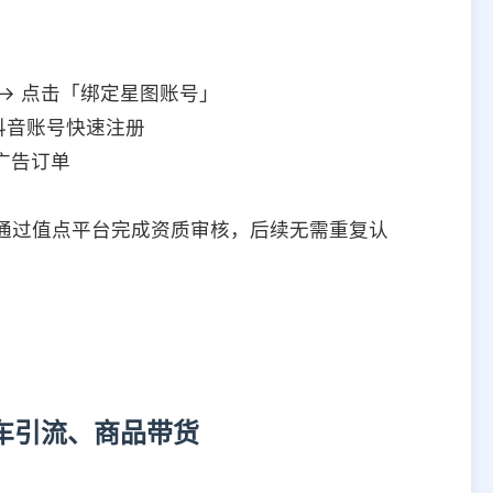
」→ 点击「绑定星图账号」
前抖音账号快速注册
广告订单
需通过值点平台完成资质审核，后续无需重复认
车引流、商品带货