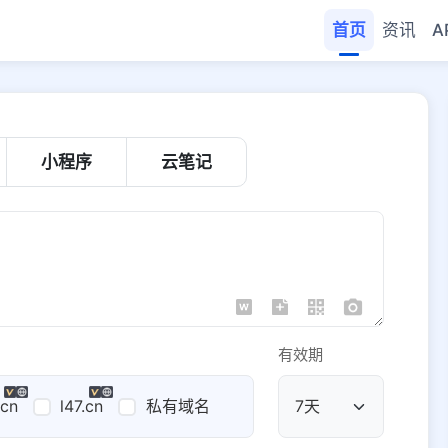
首页
资讯
A
小程序
云笔记
有效期
.cn
l47.cn
私有域名
公共域名
域名