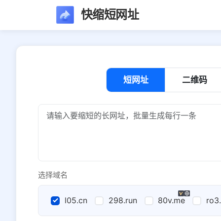
快缩短网址
短网址
二维码
选择域名
l05.cn
298.run
80v.me
ro3