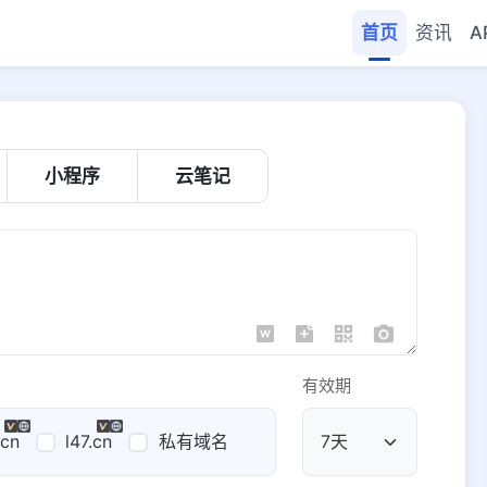
首页
资讯
A
小程序
云笔记
有效期
.cn
l47.cn
私有域名
公共域名
域名