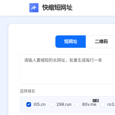
快缩短网址
短网址
二维码
选择域名
l05.cn
298.run
80v.me
ro3