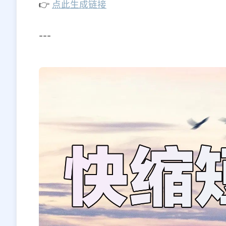
👉
点此生成链接
---