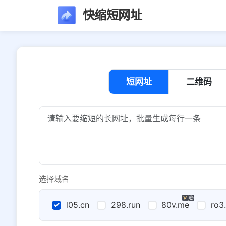
快缩短网址
短网址
二维码
选择域名
l05.cn
298.run
80v.me
ro3