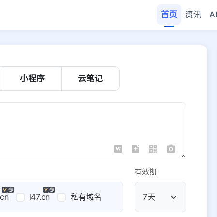
首页
资讯
A
小程序
云笔记
有效期
.cn
l47.cn
私有域名
公共域名
域名